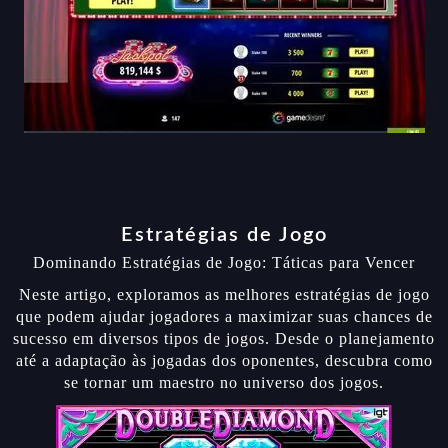
Estratégias de Jogo
Dominando Estratégias de Jogo: Táticas para Vencer
Neste artigo, exploramos as melhores estratégias de jogo
que podem ajudar jogadores a maximizar suas chances de
sucesso em diversos tipos de jogos. Desde o planejamento
até a adaptação às jogadas dos oponentes, descubra como
se tornar um maestro no universo dos jogos.