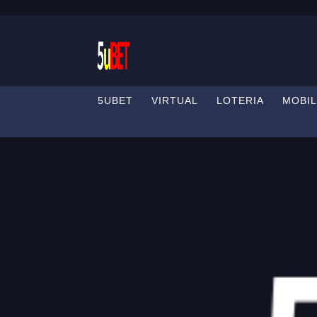
5UBET
VIRTUAL
LOTERIA
MOBIL