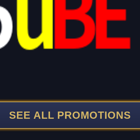
SEE ALL PROMOTIONS