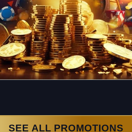
SEE ALL PROMOTIONS