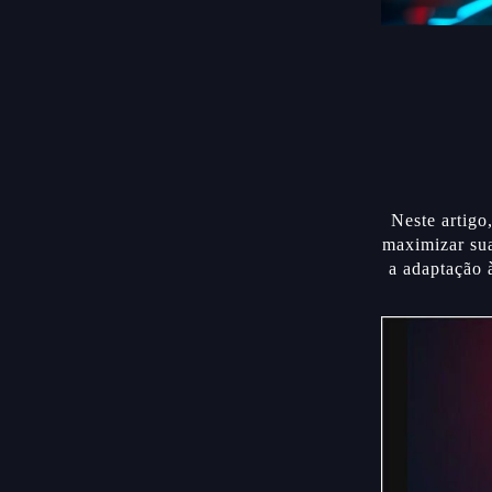
Neste artigo
maximizar sua
a adaptação 