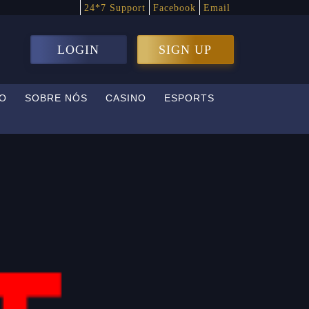
24*7 Support
Facebook
Email
LOGIN
SIGN UP
O
SOBRE NÓS
CASINO
ESPORTS