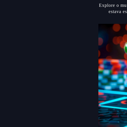
Explore o mun
estava es