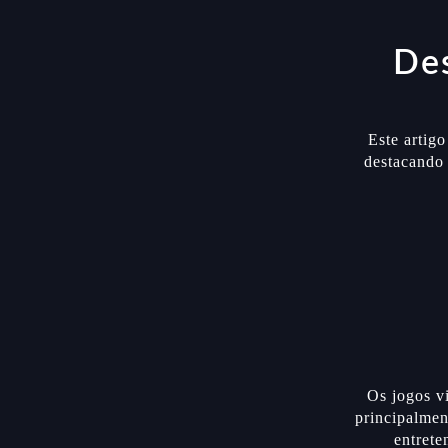
De
Este artigo
destacando 
Os jogos v
principalmen
entrete