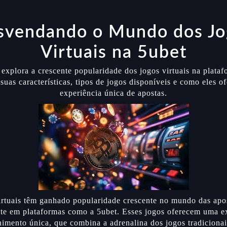
svendando o Mundo dos Jo
Virtuais na 5ubet
 explora a crescente popularidade dos jogos virtuais na plata
suas características, tipos de jogos disponíveis e como eles 
experiência única de apostas.
irtuais têm ganhado popularidade crescente no mundo das apos
te em plataformas como a 5ubet. Esses jogos oferecem uma e
nimento única, que combina a adrenalina dos jogos tradiciona