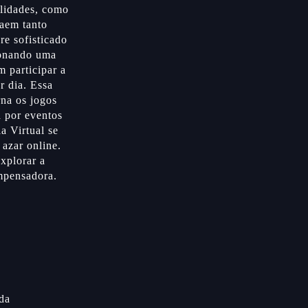
alidades, como
raem tanto
re sofisticado
ionando uma
m participar a
r dia. Essa
rna os jogos
 por eventos
a Virtual se
 azar online.
xplorar a
ompensadora.
da