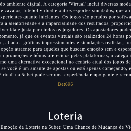
do ambiente digital. A categoria 'Virtual' inclui diversas mod
de cavalos, futebol virtual e outros esportes simulados, que at
xperientes quanto iniciantes. Os jogos são gerados por softwa
ra a aleatoriedade e a imparcialidade dos resultados, proporc
ivertida e justa para todos os jogadores. Os apostadores pode
omento, já que os eventos virtuais são realizados 24 horas po
de, aliada a gráficos impressionantes e simulações realistas, to
a opção atraente para aqueles que buscam emoção sem a espera
m promoções e bônus oferecidos pelas plataformas, a categori
mo uma alternativa excepcional no cenário atual dos jogos de
, se você é um amante de apostas ou está apenas começando, e
Virtual' na 5ubet pode ser uma experiência empolgante e rec
Bet696
Loteria
 Emoção da Loteria na 5ubet: Uma Chance de Mudança de Vi