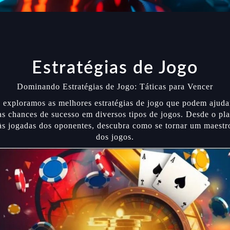
Estratégias de Jogo
Dominando Estratégias de Jogo: Táticas para Vencer
, exploramos as melhores estratégias de jogo que podem ajuda
s chances de sucesso em diversos tipos de jogos. Desde o pl
às jogadas dos oponentes, descubra como se tornar um maestr
dos jogos.