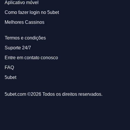
Aplicativo móvel
Como fazer login no 5ubet
Melhores Cassinos
Termos e condições
Suporte 24/7
Entre em contato conosco
FAQ
5ubet
5ubet.com ©2026 Todos os direitos reservados.