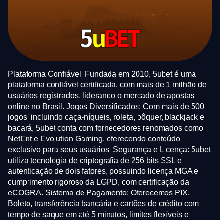
Plataforma Confiável: Fundada em 2010, 5ubet é uma
plataforma confiável certificada, com mais de 1 milhão de
usuários registrados, liderando o mercado de apostas
online no Brasil. Jogos Diversificados: Com mais de 500
jogos, incluindo caça-níqueis, roleta, pôquer, blackjack e
bacará, 5ubet conta com fornecedores renomados como
NetEnt e Evolution Gaming, oferecendo conteúdo
exclusivo para seus usuários. Segurança e Licença: 5ubet
utiliza tecnologia de criptografia de 256 bits SSL e
autenticação de dois fatores, possuindo licença MGA e
cumprimento rigoroso da LGPD, com certificação da
eCOGRA. Sistema de Pagamento: Oferecemos PIX,
Boleto, transferência bancária e cartões de crédito com
tempo de saque em até 5 minutos, limites flexíveis e