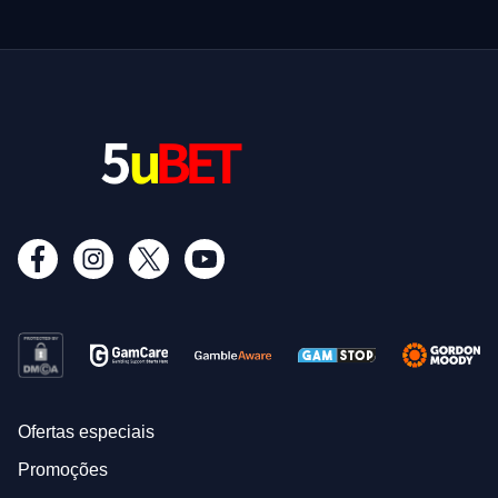
Ofertas especiais
Promoções