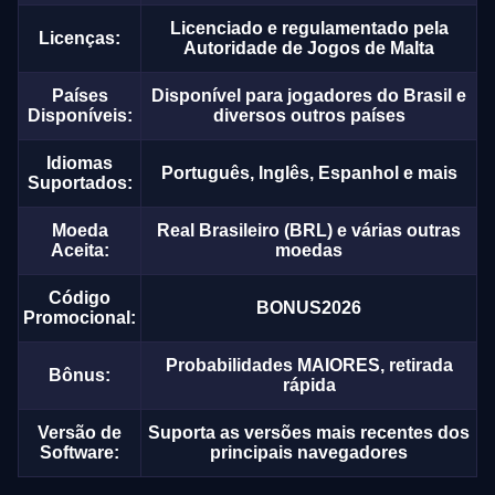
Licenciado e regulamentado pela
Licenças:
Autoridade de Jogos de Malta
Países
Disponível para jogadores do Brasil e
Disponíveis:
diversos outros países
Idiomas
Português, Inglês, Espanhol e mais
Suportados:
Moeda
Real Brasileiro (BRL) e várias outras
Aceita:
moedas
Código
BONUS2026
Promocional:
Probabilidades MAIORES, retirada
Bônus:
rápida
Versão de
Suporta as versões mais recentes dos
Software:
principais navegadores