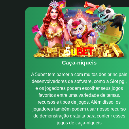
Caça-níqueis
A 5ubet tem parceria com muitos dos principais
desenvolvedores de software, como a Slot pg ,
e os jogadores podem escolher seus jogos
favoritos entre uma variedade de temas,
recursos e tipos de jogos. Além disso, os
jogadores também podem usar nosso recurso
de demonstração gratuita para conferir esses
jogos de caça-níqueis