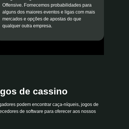
Offensive. Fornecemos probabilidades para
alguns dos maiores eventos e ligas com mais
mercados e opções de apostas do que
qualquer outra empresa.
ogos de cassino
gadores podem encontrar caça-níqueis, jogos de
necedores de software para oferecer aos nossos