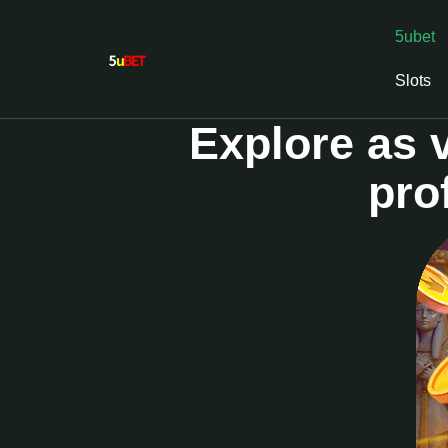
5ubet
Slots
Explore as 
pro