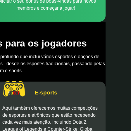
olicitar o seu bônus de boas-vindas para novos
membros e começar a jogar!
s para os jogadores
profundo que inclui vários esportes e opções de
s - desde os esportes tradicionais, passando pelas
m e-sports.
E-sports
Aqui também oferecemos muitas competições
de esportes eletrônicos que estão recebendo
cada vez mais atenção, incluindo Dota 2,
League of Legends e Counter-Strike: Global