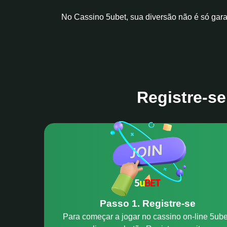
No Cassino 5ubet, sua diversão não é só gara
Registre-se
Passo 1. Registre-se
Para começar a jogar no cassino on-line 5ube