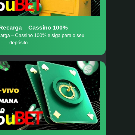
Recarga – Cassino 100%
arga – Cassino 100% e siga para o seu
depósito.