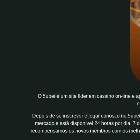
O 5ubet é um site líder em cassino on-line e
e
Depois de se inscrever e jogar conosco no 5ube
mercado e está disponível 24 horas por dia, 7
recompensamos os novos membros com os melhores