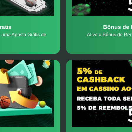
atis
Bônus de 
 uma Aposta Grátis de
Ative o Bônus de Rec