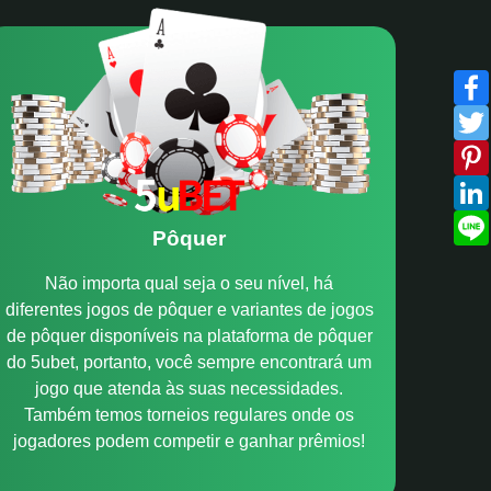
Pôquer
Não importa qual seja o seu nível, há
diferentes jogos de pôquer e variantes de jogos
de pôquer disponíveis na plataforma de pôquer
do 5ubet, portanto, você sempre encontrará um
jogo que atenda às suas necessidades.
Também temos torneios regulares onde os
jogadores podem competir e ganhar prêmios!