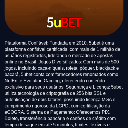
Plataforma Confiável: Fundada em 2010, 5ubet é uma
plataforma confiável certificada, com mais de 1 milhão de
usuários registrados, liderando o mercado de apostas
online no Brasil. Jogos Diversificados: Com mais de 500
jogos, incluindo caça-níqueis, roleta, pôquer, blackjack e
bacará, 5ubet conta com fornecedores renomados como
NetEnt e Evolution Gaming, oferecendo conteúdo
exclusivo para seus usuários. Segurança e Licença: 5ubet
utiliza tecnologia de criptografia de 256 bits SSL e
autenticação de dois fatores, possuindo licença MGA e
cumprimento rigoroso da LGPD, com certificação da
eCOGRA. Sistema de Pagamento: Oferecemos PIX,
Boleto, transferência bancária e cartões de crédito com
tempo de saque em até 5 minutos, limites flexíveis e