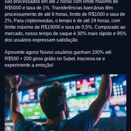
são processados em até 2 horas com limite máximo de
R$5000 e taxa de 1%. Transferências bancárias têm
processamento de até 6 horas, limite de R$1000 e taxa de
2%. Para criptomoedas, o tempo é de até 24 horas, com
limite máximo de R$10000 e taxa de 0,5%. Comparado ao
mercado, nosso tempo de saque é 30% mais rápido e 95%
dos usuários expressam satisfação.
Aproveite agora! Novos usuários ganham 100% até
R$500 + 200 giros grátis no 5ubet. Inscreva-se e
experimente a emoção!