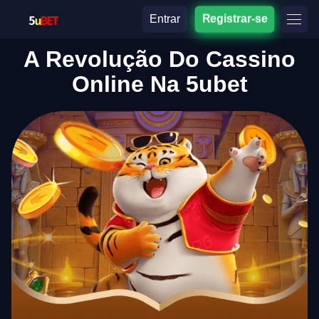
Entrar
Registrar-se
A Revolução Do Cassino
Online Na 5ubet