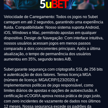
Velocidade de Carregamento: Todos os jogos no 5ubet
carregam em até 2 segundos, garantindo uma experiência
fluida. Compatibilidade: Nosso sistema suporta Android,
iOS, Windows e Mac, permitindo apostas em qualquer
dispositivo. Design de Navegação: Com interface intuitiva,
nossos usuários acessam jogos em menos passos
comparado a dois concorrentes principais. Após a última
atualização, o tempo de permanência dos usuários
aumentou em 35%, segundo testes A/B.
5ubet garante segurança com criptografia SSL de 256 bits
e autenticação de dois fatores. Temos licença MGA
(número de licença: MGA/CRP/123/2020) e
implementamos políticas de jogo responsável, como
limites diários de apostas e opções de autoexclusão. A
certificação eCOGRA aprova nossa prática de jogo justo,
com zero incidentes de vazamento de dados nos últimos
12 meses. Nossa segurança excede os padrões da