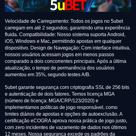
Velocidade de Carregamento: Todos os jogos no 5ubet
carregam em até 2 segundos, garantindo uma experiência
fluida. Compatibilidade: Nosso sistema suporta Android,
iOS, Windows e Mac, permitindo apostas em qualquer
dispositivo. Design de Navegação: Com interface intuitiva,
nossos usuários acessam jogos em menos passos
comparado a dois concorrentes principais. Após a última
atualização, o tempo de permanência dos usuários
aumentou em 35%, segundo testes A/B.
5ubet garante segurança com criptografia SSL de 256 bits
e autenticação de dois fatores. Temos licença MGA
(número de licença: MGA/CRP/123/2020) e
implementamos políticas de jogo responsável, como
limites diários de apostas e opções de autoexclusão. A
certificação eCOGRA aprova nossa prática de jogo justo,
com zero incidentes de vazamento de dados nos últimos
12 meses. Nossa segurança excede os padrões da