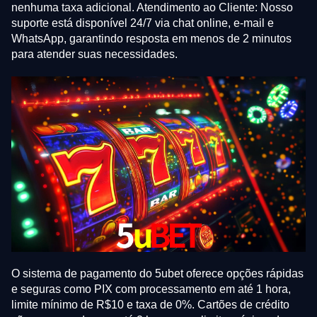
nenhuma taxa adicional. Atendimento ao Cliente: Nosso
suporte está disponível 24/7 via chat online, e-mail e
WhatsApp, garantindo resposta em menos de 2 minutos
para atender suas necessidades.
O sistema de pagamento do 5ubet oferece opções rápidas
e seguras como PIX com processamento em até 1 hora,
limite mínimo de R$10 e taxa de 0%. Cartões de crédito